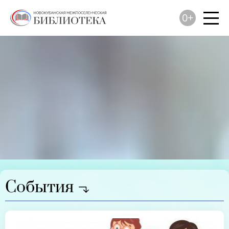
0+
События