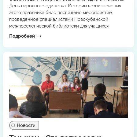
День народного единства. Истории возникновения
этого праздника было посвящено мероприятие,
проведенное специалистами Новокубанской
межпоселенческой библиотеки для учащихся
МОАУООШ № 23 им. Н. Шабатько. Школьники стали
Подробней
участниками исторического часа «Кузьма Минин и
князь Дмитрий Пожарский», приуроченного ко Дню
народного единства.
Новости