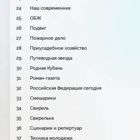
24
Наш современник
25
ОБЖ
26
Подвиг
27
Пожарное дело
28
Приусадебное хозяйство
29
Путеводная звезда
30
Родная Кубань
31
Роман-газета
32
Российская Федерация сегодня
33
Смешарики
34
Свирель
35
Свирелька
36
Сценарии и репертуар
37
Техника молодежи