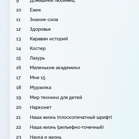
9
Домашний любимец
10
Ежик
11
Знание-сила
12
Здоровье
13
Караван историй
14
Костер
15
Лазурь
16
Маленькие академики
17
Мне 15
18
Мурзилка
19
Мир техники для детей
20
Нарконет
21
Наша жизнь (плоскопечатный шрифт)
22
Наша жизнь (рельефно-точечный)
23
Наука и жизнь