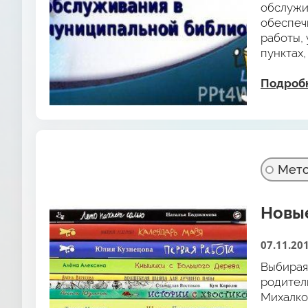
обслужи
обеспеч
работы,
пунктах
заочног
библиоте
Подроб
Мето
Новые
07.11.20
Выбирая
родител
Михалко