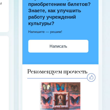
ы
приобретением билетов?
Знаете, как улучшить
работу учреждений
к
культуры?
Напишите — решим!
й,
Написать
й
Рекомендуем прочесть
з
ся