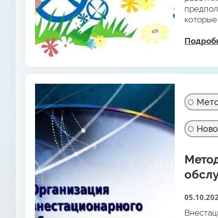
другими
предпол
учрежде
которые
организ
особые 
новые о
Подроб
социаль
Мето
Ново
Метод
обсл
05.10.20
Внестац