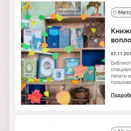
Мето
Книжн
вопло
07.11.20
Библиот
специал
печати 
пользов
Подроб