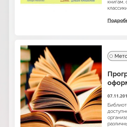
книгам, 
классик
Подроб
Мето
Прогр
офор
07.11.20
Библиоте
доступн
организ
различн