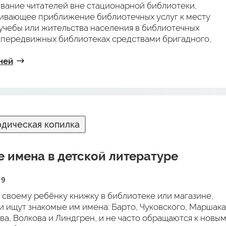
вание читателей вне стационарной библиотеки,
ивающее приближение библиотечных услуг к месту
 учебы или жительства населения в библиотечных
, передвижных библиотеках средствами бригадного,
о абонемента и др. (ГОСТ 7.0-99 «Информационно-
чная деятельность, библиография», п.3.2.2.5).
ней
дическая копилка
 имена в детской литературе
19
 своему ребёнку книжку в библиотеке или магазине,
и ищут знакомые им имена: Барто, Чуковского, Маршака
ва, Волкова и Линдгрен, и не часто обращаются к новы