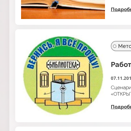
Подроб
Мето
Работ
07.11.20
Сценари
«ОТКРЫ
Подроб