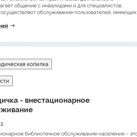
 библиотеками, информационными и культурными
агает общение с инвалидами и для специалистов,
ниями, местными властями, некоммерческими
 осуществляют обслуживание пользователей, имеющих
ациями. В результате реализации проекта возникают
потребности.
бразовательные, информационные, культурные и
ней
ные услуги, новые возможности, новые структуры.
дическая копилка
сти
ичка - внестационарное
уживание
22
ионарное библиотечное обслуживание населения – эт