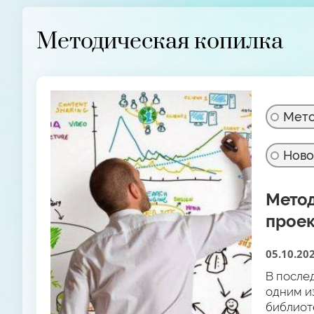
Методическая копилка
Мето
Ново
Метод
прое
05.10.20
В после
одним и
библиот