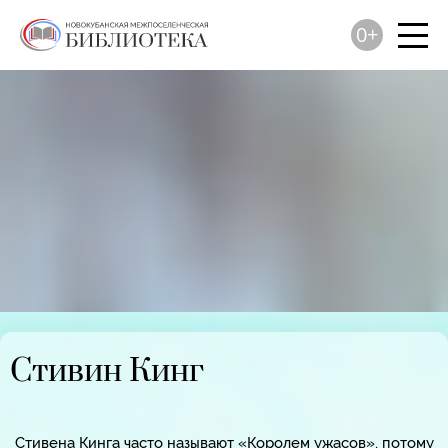
0+
Стивин Кинг
Стивена Кинга часто называют «Королем ужасов», потому