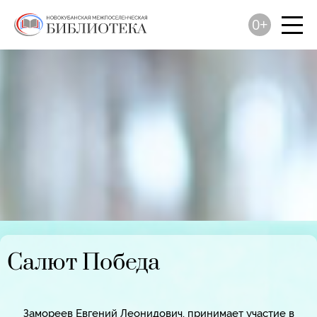
0+
Салют Победа
Замореев Евгений Леонидович, принимает участие в