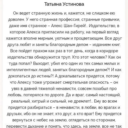
Татьяна Устинова
Он ведет странную жизнь и, кажется, не слишком ею
доволен. У него странная профессия, странные привычки,
даже имя странное – Алекс Шан-Гирей!.. Издательство, в
которое Алекса пригласили на работу, на первый взгляд
кажется вполне мирным, уютным и процветающим. Все друг
друга любят и заняты благородным делом – изданием книг.
Все пойдет прахом как раз в тот день, когда в коридоре
издательства обнаружится труп. Кто этот человек? Как он
туда попал? Выходит, убил его один из тех самых милых и
интеллигентных людей, занятых благородным делом?! И как
докопаться до истины?! А докапываться придется, потому
что Алексу тоже угрожает смертельная опасность – он
увяз в давней тяжелой ненависти, совсем позабыл про
любовь, потерялся по дороге. Да и враг, самый настоящий,
реальный, хитрый и сильный, не дремлет!.. Ему во всем
придется разбираться – в ненависти, в любви, во врагах и
друзьях, ибо он не знает, кто друг, а кто враг! Ему придется
вернуться с небес на землю, оглядеться по сторонам,
перевести дыхание и понять, что здесь, на земле, все не так