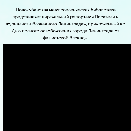
Новокубанская межпоселенческая библиотека
представляет виртуальный репортаж «Писатели и
журналисты блокадного Ленинграда», приуроченный ко
Дню полного освобождения города Ленинграда от
фашистской блокады.