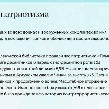
с патриотизма
ших во всех войнах и вооруженных конфликтах во имя
туалы возложения венков к обелискам и местам захорон
ленческой библиотеки провели час патриотизма «Памя
ига десантников 6 парашютно-десантной роты 104
оздушно-десантной дивизии ВДВ. Участникам мероприя
виками в Аргунском ущелье Чечни за высоту 776. Своим
евиков к продолжению войны. Масштабное вторжение
овлено. Именно после боя у высоты 766 в плен стали
 не было прежде за всю историю контртеррористическ