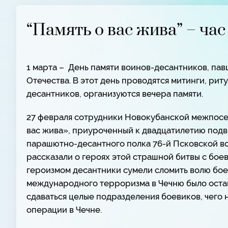
“Память о вас жива” – ча
1 марта – День памяти воинов-десантников, пав
Отечества. В этот день проводятся митинги, ри
десантников, организуются вечера памяти.
27 февраля сотрудники Новокубанской межпосе
вас жива», приуроченный к двадцатилетию подв
парашютно-десантного полка 76-й Псковской в
рассказали о героях этой страшной битвы с бое
героизмом десантники сумели сломить волю бо
международного терроризма в Чечню было остан
сдаваться целые подразделения боевиков, чего
операции в Чечне.