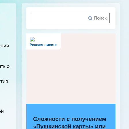
ений
Решаем вместе
ть о
тия
ой
Сложности с получением
«Пушкинской карты» или