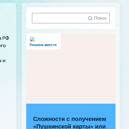
а РФ
его
Решаем вместе
ы и
Сложности с получением
«Пушкинской карты» или