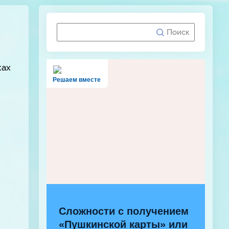
ках
Решаем вместе
Сложности с получением
«Пушкинской карты» или