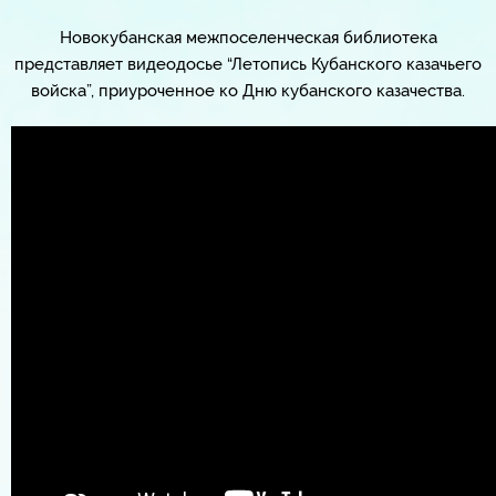
Новокубанская межпоселенческая библиотека
представляет видеодосье “Летопись Кубанского казачьего
войска”, приуроченное ко Дню кубанского казачества.