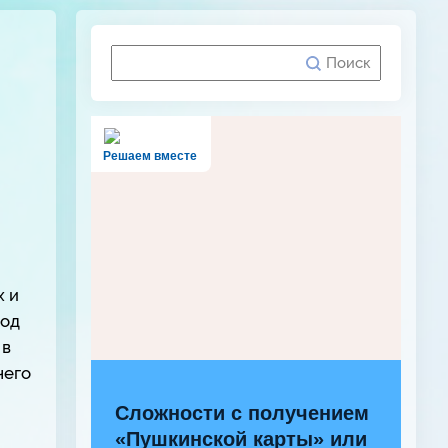
Решаем вместе
х и
род
 в
чего
Сложности с получением
«Пушкинской карты» или