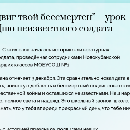
двиг твой бессмертен” – урок
ню неизвестного солдата
. С этих слов началась историко-литературная
олдата, проведённая сотрудниками Новокубанской
тарших классов МОБУСОШ №1.
ана отмечает 3 декабря. Эта сравнительно новая дата в
ть, воинскую доблесть и бессмертный подвиг советски
чественной войны и оставшихся неизвестными. Наш на
, полное света и надежд. Это школьный звонок, школа,
нать, что у тебя впереди прекрасный день, что тебе ни
 с историей праздника, подвигами наших