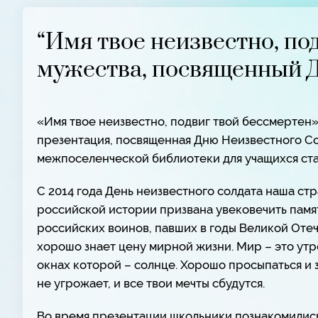
“Имя твое неизвестно, по
мужества, посвященный Д
«Имя твое неизвестно, подвиг твой бессмертен»
презентация, посвященная Дню Неизвестного С
межпоселенческой библиотеки для учащихся с
С 2014 года День неизвестного солдата наша стр
российской истории призвана увековечить памя
российских воинов, павших в годы Великой Оте
хорошо знает цену мирной жизни. Мир – это утро
окнах которой – солнце. Хорошо просыпаться и з
не угрожает, и все твои мечты сбудутся.
Во время презентации школьники познакомились