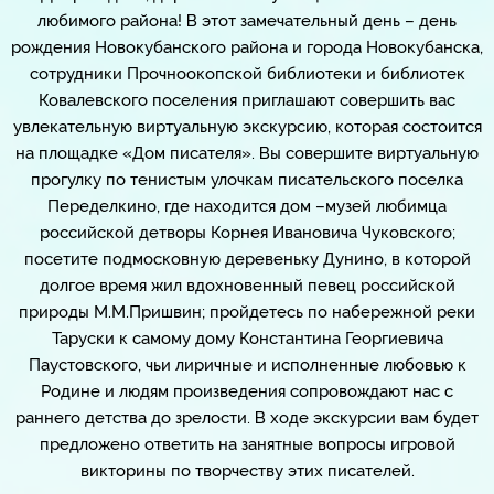
любимого района! В этот замечательный день – день
рождения Новокубанского района и города Новокубанска,
сотрудники Прочноокопской библиотеки и библиотек
Ковалевского поселения приглашают совершить вас
увлекательную виртуальную экскурсию, которая состоится
на площадке «Дом писателя». Вы совершите виртуальную
прогулку по тенистым улочкам писательского поселка
Переделкино, где находится дом –музей любимца
российской детворы Корнея Ивановича Чуковского;
посетите подмосковную деревеньку Дунино, в которой
долгое время жил вдохновенный певец российской
природы М.М.Пришвин; пройдетесь по набережной реки
Таруски к самому дому Константина Георгиевича
Паустовского, чьи лиричные и исполненные любовью к
Родине и людям произведения сопровождают нас с
раннего детства до зрелости. В ходе экскурсии вам будет
предложено ответить на занятные вопросы игровой
викторины по творчеству этих писателей.