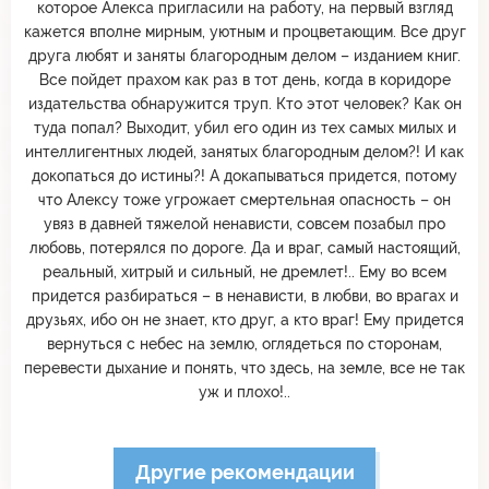
которое Алекса пригласили на работу, на первый взгляд
кажется вполне мирным, уютным и процветающим. Все друг
друга любят и заняты благородным делом – изданием книг.
Все пойдет прахом как раз в тот день, когда в коридоре
издательства обнаружится труп. Кто этот человек? Как он
туда попал? Выходит, убил его один из тех самых милых и
интеллигентных людей, занятых благородным делом?! И как
докопаться до истины?! А докапываться придется, потому
что Алексу тоже угрожает смертельная опасность – он
увяз в давней тяжелой ненависти, совсем позабыл про
любовь, потерялся по дороге. Да и враг, самый настоящий,
реальный, хитрый и сильный, не дремлет!.. Ему во всем
придется разбираться – в ненависти, в любви, во врагах и
друзьях, ибо он не знает, кто друг, а кто враг! Ему придется
вернуться с небес на землю, оглядеться по сторонам,
перевести дыхание и понять, что здесь, на земле, все не так
уж и плохо!..
Другие рекомендации