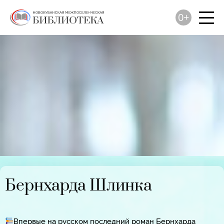
0+
Бернхарда Шлинка
Впервые на русском последний роман Бернхарда