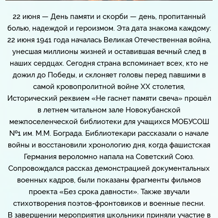
22 июня — День памяти и скорби — день, пропитанный
болью, надеждой и героизмом. Эта дата знакома каждому:
22 июня 1941 года началась Великая Отечественная война,
унесшая миллионы жизней и оставившая вечный след в
наших сердцах. Сегодня страна вспоминает всех, кто не
дожил до Победы, и склоняет головы перед павшими в
самой кровопролитной войне XX столетия,
Исторический реквием «Не гаснет памяти свеча» прошёл
в летнем читальном зале Новокубанской
межпоселенческой библиотеки для учащихся МОБУСОШ
№1 им. М.М. Бограда. Библиотекари рассказали о начале
войны и восстановили хронологию дня, когда фашистская
Германия вероломно напала на Советский Союз.
Сопровождался рассказ демонстрацией документальных
военных кадров, были показаны фрагменты фильмов
проекта «Без срока давности». Также звучали
стихотворения поэтов-фронтовиков и военные песни.
В завершении мероприятия школьники приняли участие в